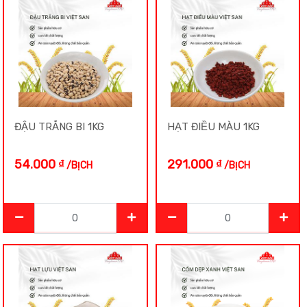
Bột
Cà Phê
Cốm
ĐẬU TRẮNG BI 1KG
HẠT ĐIỀU MÀU 1KG
Củ Cải
54.000
₫
291.000
₫
/BỊCH
/BỊCH
Gạo
HÀNG MỚI
Hàng Tết
Hạt Điều Màu