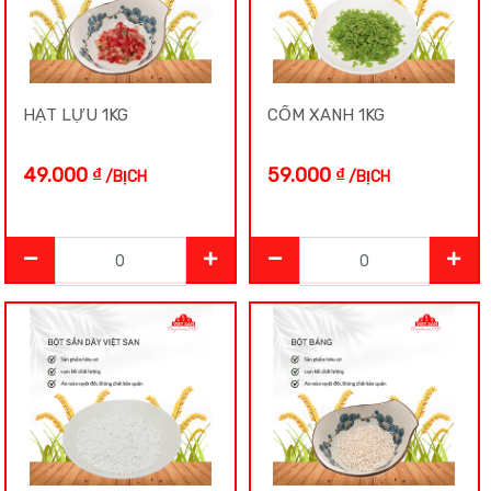
Lạc Rang
HẠT LỰU 1KG
CỐM XANH 1KG
Mè
49.000
₫
59.000
₫
/BỊCH
/BỊCH
Mì
Mứt-Xí muội
Nguyên Liệu Nấu Chè
Nấm
Nếp