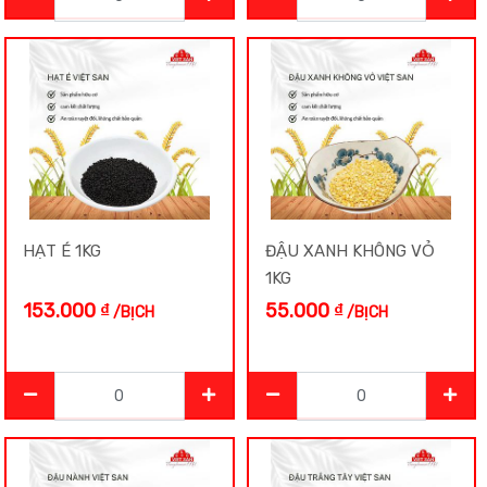
Đậu Trắng
Đậu Xanh
Đậu Đen
Đậu Đỏ
HẠT É 1KG
ĐẬU XANH KHÔNG VỎ
1KG
153.000
₫
55.000
₫
/BỊCH
/BỊCH