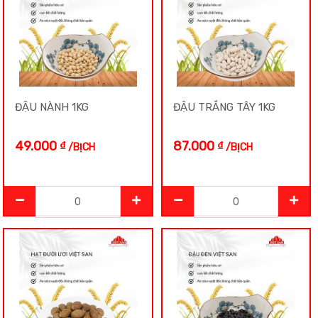
ĐẬU NÀNH 1KG
ĐẬU TRẮNG TÂY 1KG
49.000
₫
87.000
₫
/BỊCH
/BỊCH