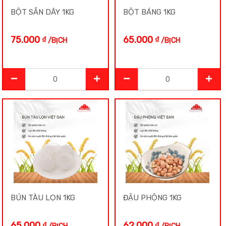
BỘT SẮN DÂY 1KG
BỘT BÁNG 1KG
Quẩy Soắn
75.000
₫
65.000
₫
/BỊCH
/BỊCH
Rong Biển
Sản Phẩm Mới
Tiêu
Trà
Táo
BÚN TÀU LỌN 1KG
ĐẬU PHỘNG 1KG
Ô Mai Mơ
65.000
₫
62.000
₫