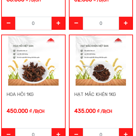
/BỊCH
/BỊCH
Ô Mai Mận
Ô Mai Sấu
Đại Bổ
Đậu Ngự
Đậu Nành
Đậu Phộng
HOA HỒI 1KG
HẠT MẮC KHÉN 1KG
450.000
₫
435.000
₫
/BỊCH
/BỊCH
Đậu Phộng Chiên
Đậu Phộng Da Cá