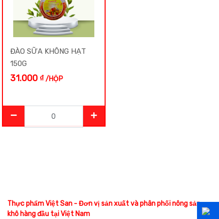
Lạc Rang
ĐÀO SỮA KHÔNG HẠT
Mè
150G
31.000
₫
/HỘP
Mì
Mứt-Xí muội
Nguyên Liệu Nấu Chè
Nấm
Nếp
Thực phẩm Việt San - Đơn vị sản xuất và phân phối nông sản
khô hàng đầu tại Việt Nam