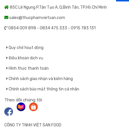
85C Lê Ngung P.Tân Tạo A, Q.Bình Tân, TP.Hồ Chí Minh
Quẩy Soắn
sales@thucphamvietsan.com
Rong Biển
0854 009 898 - 0834 475 333 - 0915 783 131
Sản Phẩm Mới
Quy chế hoạt động
Điều khoản dịch vụ
Tiêu
Hình thức thanh toán
Trà
Chính sách giao nhận và kiểm hàng
Chính sách bảo mật thông tin cá nhân
Táo
Theo dõi chúng tôi
Ô Mai Mơ
CÔNG TY TNHH VIỆT SAN FOOD