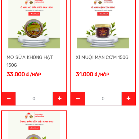
Bột
Cà Phê
Cốm
MƠ SỮA KHÔNG HẠT
XÍ MUỘI MẬN CƠM 150G
Củ Cải
150G
33.000
₫
31.000
₫
/HỘP
/HỘP
Gạo
HÀNG MỚI
Hàng Tết
Hạt Điều Màu