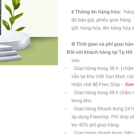
I/ Thông tin hàng hóa:
Hàng 
đủ báo giá, phiếu giao hàng.
gốc hàng hóa, tên hàng hóa sả
II/ Thời gian và phí giao hà
Đối với khách hàng tại Tp Hồ
sau.
-
Giao hàng trong
36 h
chậm
]
sẵn tại kho Việt San Mart, 
nhận chế độ Free Ship –
Xem
-
Giao hàng trong 48 h chậm n
trong kho.
-
Giao hàng Nhanh trong 24 h
áp dụng Freeship. Phí ship s
trợ 40% phí giao hàng.
-
Giao hàng nhanh trong 24h 