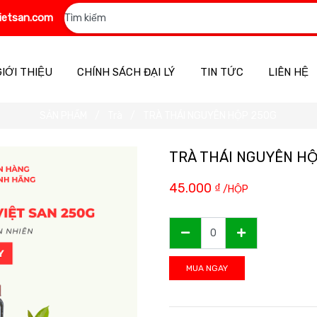
ietsan.com
GIỚI THIỆU
CHÍNH SÁCH ĐẠI LÝ
TIN TỨC
LIÊN HỆ
SẢN PHẨM
Trà
TRÀ THÁI NGUYÊN HỘP 250G
TRÀ THÁI NGUYÊN HỘ
45.000
₫
/HỘP
MUA NGAY