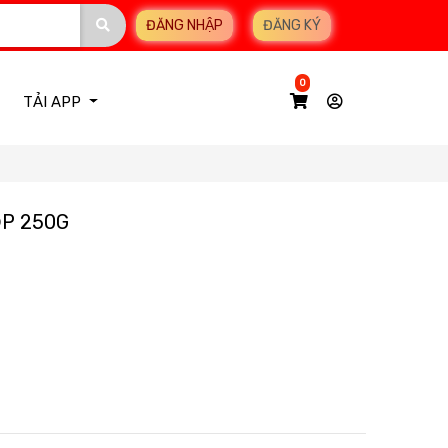
ĐĂNG NHẬP
ĐĂNG KÝ
0
TẢI APP
P 250G