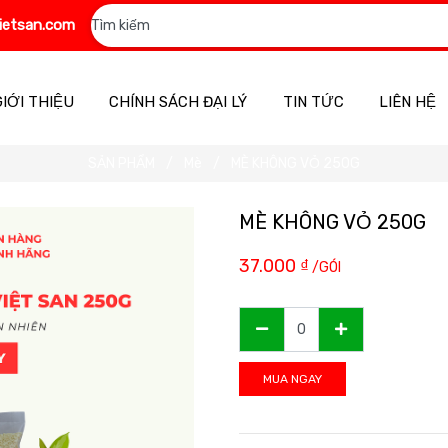
ietsan.com
GIỚI THIỆU
CHÍNH SÁCH ĐẠI LÝ
TIN TỨC
LIÊN HỆ
SẢN PHẨM
Mè
MÈ KHÔNG VỎ 250G
MÈ KHÔNG VỎ 250G
37.000
₫
/GÓI
MUA NGAY