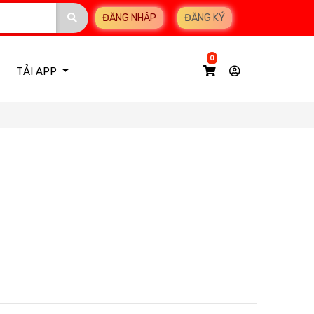
ĐĂNG NHẬP
ĐĂNG KÝ
0
TẢI APP