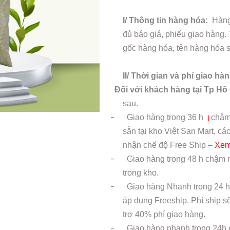
I/ Thông tin hàng hóa:
Hàng 
đủ báo giá, phiếu giao hàng.
gốc hàng hóa, tên hàng hóa sả
II/ Thời gian và phí giao hà
Đối với khách hàng tại Tp Hồ
sau.
-
Giao hàng trong
36 h
chậm
]
sẵn tại kho Việt San Mart, 
nhận chế độ Free Ship –
Xem
-
Giao hàng trong 48 h chậm n
trong kho.
-
Giao hàng Nhanh trong 24 h
áp dụng Freeship. Phí ship s
trợ 40% phí giao hàng.
-
Giao hàng nhanh trong 24h 