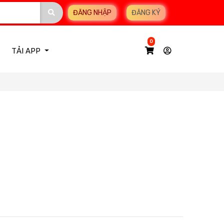
ĐĂNG NHẬP
ĐĂNG KÝ
0
TẢI APP