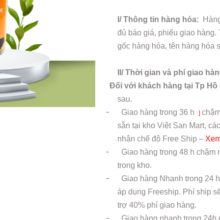
I/ Thông tin hàng hóa:
Hàng 
đủ báo giá, phiếu giao hàng.
gốc hàng hóa, tên hàng hóa sả
II/ Thời gian và phí giao hà
Đối với khách hàng tại Tp Hồ
sau.
-
Giao hàng trong
36 h
chậm
]
sẵn tại kho Việt San Mart, 
nhận chế độ Free Ship –
Xem
-
Giao hàng trong 48 h chậm n
trong kho.
-
Giao hàng Nhanh trong 24 h
áp dụng Freeship. Phí ship s
trợ 40% phí giao hàng.
-
Giao hàng nhanh trong 24h 