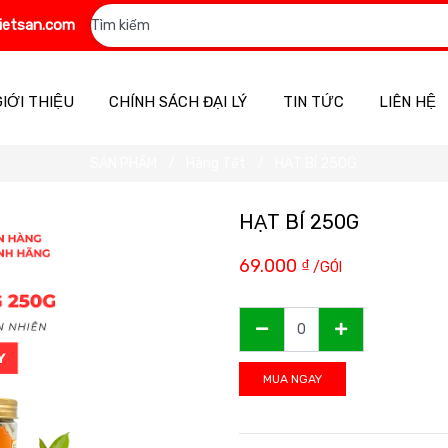
ietsan.com
GIỚI THIỆU
CHÍNH SÁCH ĐẠI LÝ
TIN TỨC
LIÊN HỆ
SẢN PHẨM
Hàng Tết
HẠT BÍ 250G
HẠT BÍ 250G
69.000
₫
/GÓI
MUA NGAY