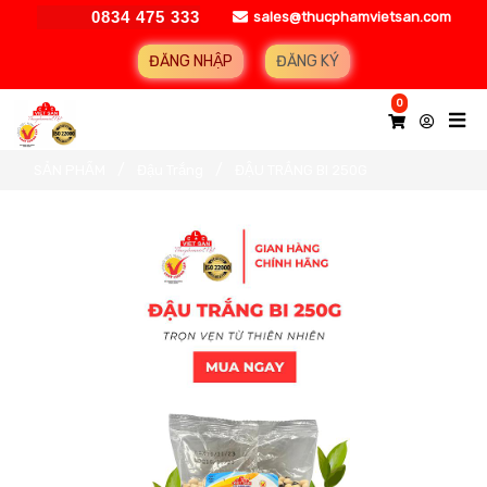
0834 475 333
sales@thucphamvietsan.com
ĐĂNG NHẬP
ĐĂNG KÝ
0
SẢN PHẨM
Đậu Trắng
ĐẬU TRẮNG BI 250G