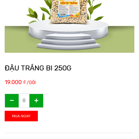
ĐẬU TRẮNG BI 250G
19.000
₫
/GÓI
MUA NGAY