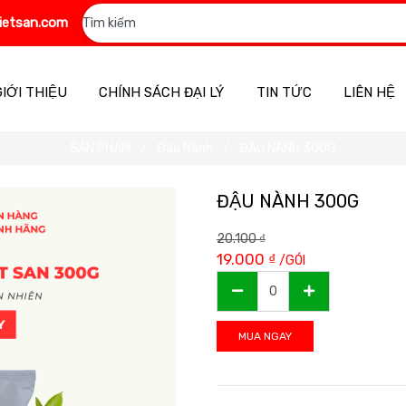
ietsan.com
GIỚI THIỆU
CHÍNH SÁCH ĐẠI LÝ
TIN TỨC
LIÊN HỆ
SẢN PHẨM
Đậu Nành
ĐẬU NÀNH 300G
ĐẬU NÀNH 300G
20.100
₫
19.000
₫
/GÓI
MUA NGAY