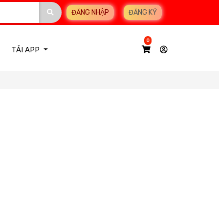
ĐĂNG NHẬP
ĐĂNG KÝ
0
TẢI APP