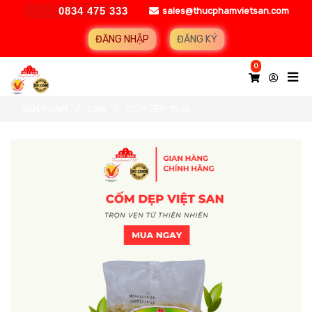
0834 475 333
sales@thucphamvietsan.com
ĐĂNG NHẬP
ĐĂNG KÝ
0
SẢN PHẨM
Cốm
CỐM DẸP 150G