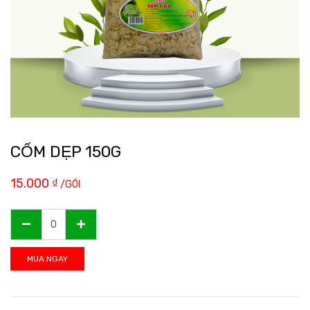
CỐM DẸP 150G
15.000
₫
/GÓI
MUA NGAY