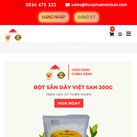
0834 475 333
sales@thucphamvietsan.com
ĐĂNG NHẬP
ĐĂNG KÝ
0
SẢN PHẨM
Bột
BỘT SẮN DÂY 200G