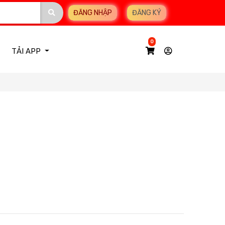
ĐĂNG NHẬP
ĐĂNG KÝ
0
TẢI APP