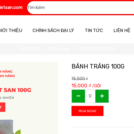
ietsan.com
GIỚI THIỆU
CHÍNH SÁCH ĐẠI LÝ
TIN TỨC
LIÊN HỆ
SẢN PHẨM
Bánh Tráng
BÁNH TRÁNG 100G
BÁNH TRÁNG 100G
15.500
₫
15.000
₫
/GÓI
MUA NGAY